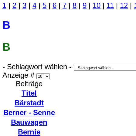
1
|
2
|
3
|
4
|
5
|
6
|
7
|
8
|
9
|
10
|
11
|
12
|
B
B
- Schlagwort wählen -
Anzeige #
Beiträge
Titel
Bärstadt
Berner - Senne
Bauwagen
Bernie